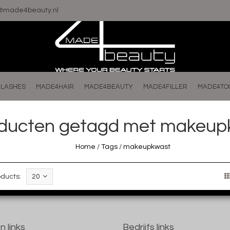
o@made4beauty.nl
LASHES
MADE4HAIR
MADE4BEAUTY
MADE4FILLER
MADE4TO
ducten getagd met makeup
Home
/
Tags
/
makeupkwast
ducts:
20
n links
Bedrijfs links