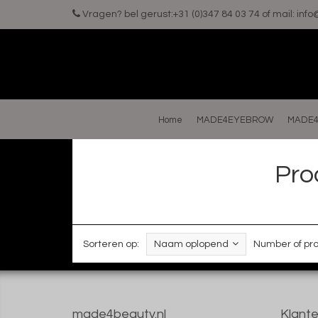
Vragen? bel gerust:+31 (0)347 84 03 74 of mail:
inf
Home
MADE4EYEBROW
MADE4
Pro
Sorteren op:
Naam oplopend
Number of pro
made4beauty.nl
Klante