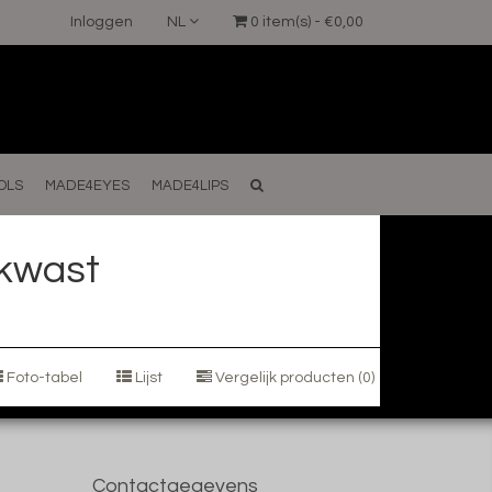
Inloggen
NL
0 item(s) - €0,00
OLS
MADE4EYES
MADE4LIPS
kwast
Foto-tabel
Lijst
Vergelijk producten (0)
Contactgegevens