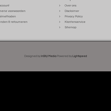
account
Over ons
mene voorwaarden
Disclaimer
almethoden
Privacy Policy
nden & retourneren
Klantenservice
Sitemap
Designed by
InStijl Media
Powered by
Lightspeed