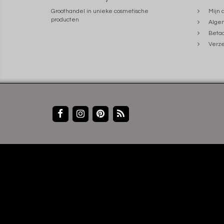
Groothandel in unieke cosmetische
Mijn 
producten
Alge
Beta
Verze