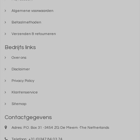
Algemene voorwaarden
Betaalmethoden
Verzenden & retourneren
Bedrijfs links
Over ons
Disclaimer
Privacy Policy
Klantenservice
Sitemap
Contactgegevens
Adres: P.O. Box 31 -3454 ZG De Meern -The Netherlands
Telefoon: +31 (0)347 84 03 74