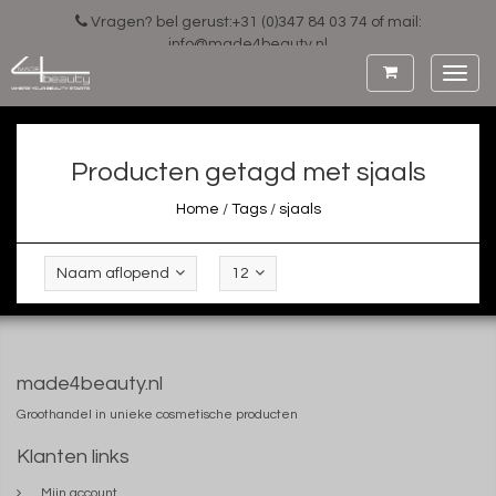
Vragen? bel gerust:+31 (0)347 84 03 74 of mail:
info@made4beauty.nl
Toggl
navig
Producten getagd met sjaals
Home
/
Tags
/
sjaals
Naam aflopend
12
made4beauty.nl
Groothandel in unieke cosmetische producten
Klanten links
Mijn account