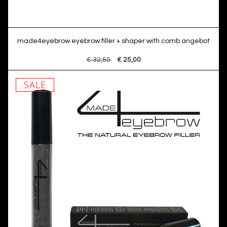
made4eyebrow eyebrow filler + shaper with comb angebot
€ 32,50
€ 25,00
SALE