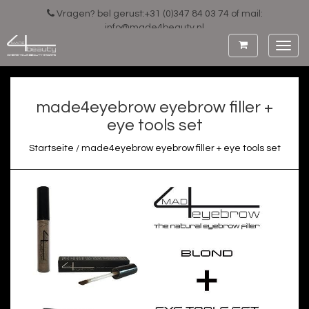
Vragen? bel gerust:+31 (0)347 84 03 74 of mail:
info@made4beauty.nl
Toggl
navig
made4eyebrow eyebrow filler +
eye tools set
Startseite
/
made4eyebrow eyebrow filler + eye tools set