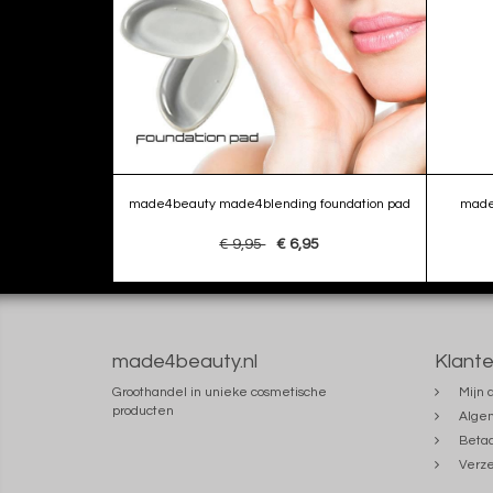
made4beauty made4blending foundation pad
made
€ 9,95
€ 6,95
made4beauty.nl
Klante
Groothandel in unieke cosmetische
Mijn 
producten
Alge
Beta
Verze