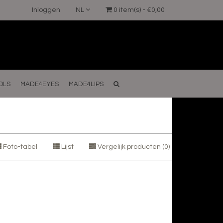
Inloggen
NL
0 item(s) - €0,00
OLS
MADE4EYES
MADE4LIPS
Foto-tabel
Lijst
Vergelijk producten (0)