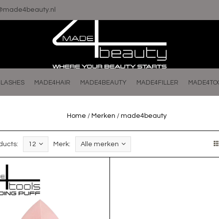
o@made4beauty.nl
LASHES
MADE4HAIR
MADE4BEAUTY
MADE4FILLER
MADE4TO
Home
/
Merken
/
made4beauty
ducts:
12
Merk:
Alle merken