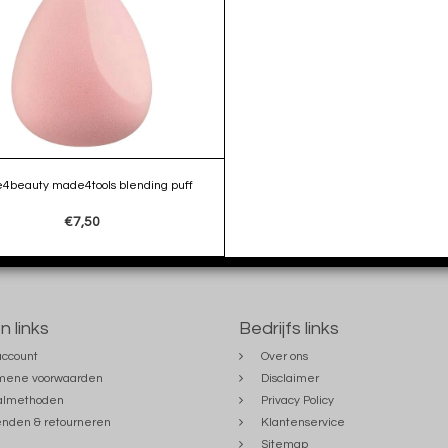
4beauty made4tools blending puff
€7,50
n links
Bedrijfs links
account
Over ons
mene voorwaarden
Disclaimer
almethoden
Privacy Policy
nden & retourneren
Klantenservice
Sitemap