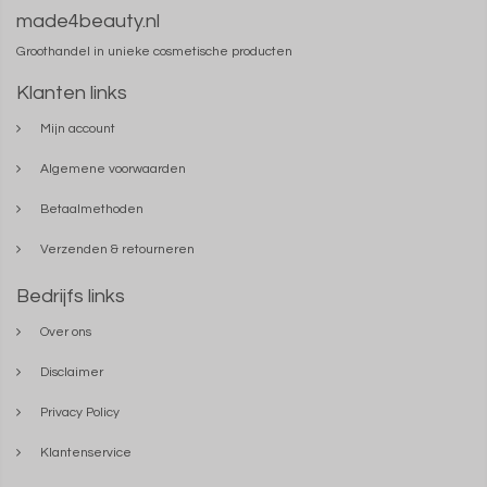
made4beauty.nl
Groothandel in unieke cosmetische producten
Klanten links
Mijn account
Algemene voorwaarden
Betaalmethoden
Verzenden & retourneren
Bedrijfs links
Over ons
Disclaimer
Privacy Policy
Klantenservice