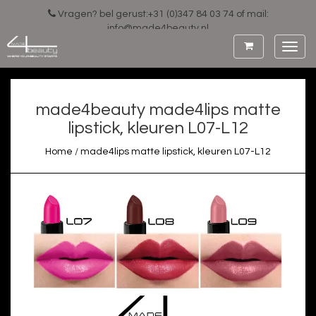
Vragen? bel gerust:+31 (0)347 84 03 74 of mail:
info@made4beauty.nl
Toggl
navig
made4beauty
made4lips matte
lipstick, kleuren L07-L12
Home
/
made4lips matte lipstick, kleuren L07-L12