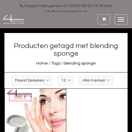
Vragen? bel gerust:+31 (0)347 84 03 74 of mail:
info@made4beauty.nl
Toggl
navig
Producten getagd met blending
sponge
Home
/
Tags
/
blending sponge
Meest bekeken
12
Alle merken
SALE