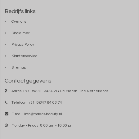
Bedrijfs links
Over ons
Disclaimer
Privacy Policy
Klantenservice
Sitemap
Contactgegevens
Adres: P.O. Box 31 -3454 ZG De Meern -The Netherlands
Telefoon: +31 (0)347 84 03 74
E-mail:
info@made4beauty.nl
Monday - Friday: 8:00 am - 10:00 pm