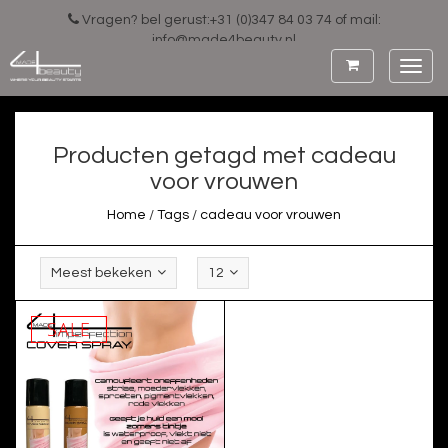
Vragen? bel gerust:+31 (0)347 84 03 74 of mail:
info@made4beauty.nl
Toggl
navig
Producten getagd met cadeau
voor vrouwen
Home
/
Tags
/
cadeau voor vrouwen
Meest bekeken
12
SALE