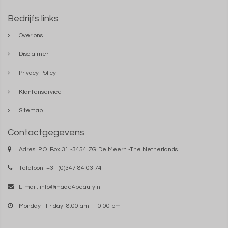
Bedrijfs links
Over ons
Disclaimer
Privacy Policy
Klantenservice
Sitemap
Contactgegevens
Adres: P.O. Box 31 -3454 ZG De Meern -The Netherlands
Telefoon: +31 (0)347 84 03 74
E-mail:
info@made4beauty.nl
Monday - Friday: 8:00 am - 10:00 pm