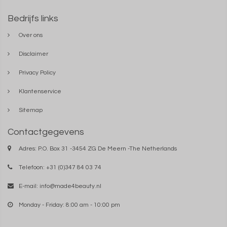
Bedrijfs links
Over ons
Disclaimer
Privacy Policy
Klantenservice
Sitemap
Contactgegevens
Adres: P.O. Box 31 -3454 ZG De Meern -The Netherlands
Telefoon: +31 (0)347 84 03 74
E-mail:
info@made4beauty.nl
Monday - Friday: 8:00 am - 10:00 pm