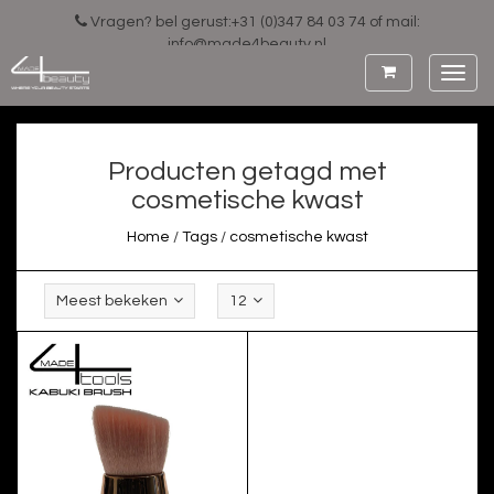
Vragen? bel gerust:+31 (0)347 84 03 74 of mail:
info@made4beauty.nl
Toggl
navig
Producten getagd met
cosmetische kwast
Home
/
Tags
/
cosmetische kwast
Meest bekeken
12