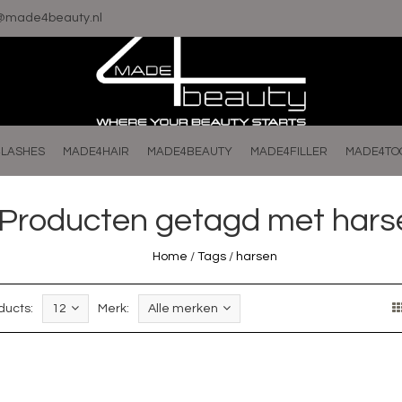
o@made4beauty.nl
LASHES
MADE4HAIR
MADE4BEAUTY
MADE4FILLER
MADE4TO
Producten getagd met hars
Home
/
Tags
/
harsen
ducts:
12
Merk:
Alle merken