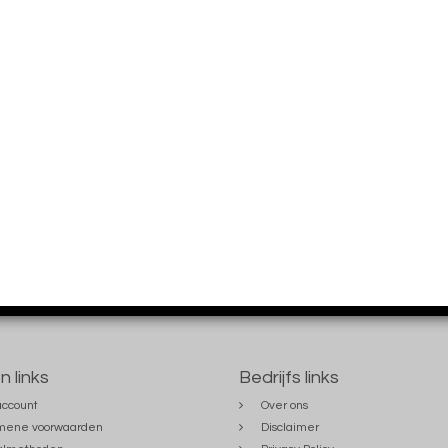
n links
Bedrijfs links
account
Over ons
mene voorwaarden
Disclaimer