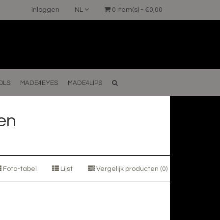
Inloggen
NL
0 item(s) - €0,00
OLS
MADE4EYES
MADE4LIPS
en
Foto-tabel
Lijst
Vergelijk producten (0)