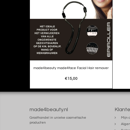
made4beauty made4face Facial Hair remover
€15,00
made4beauty.nl
Klante
Groothandel in unieke cosmetische
Mijn 
producten
Alge