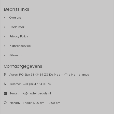
Bedrijfs links
Over ons
Disclaimer
Privacy Policy
Klantenservice
Sitemap
Contactgegevens
Adres: P.O. Box 31 -3454 ZG De Meern -The Netherlands
Telefoon: +31 (0)347 84 03 74
E-mail:
info@made4beauty.nl
Monday - Friday: 8:00 am - 10:00 pm