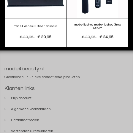
made4lashes made4lashes Grow
made4lashes 3D fiber mascara
Serum
€ 39,95
€ 29,95
€ 39,95
€ 24,95
made4beauty.nl
Groothandel in unieke cosmetische producten
Klanten links
Mijn account
Algemene voorwaarden
Betaalmethoden
Verzenden & retourneren