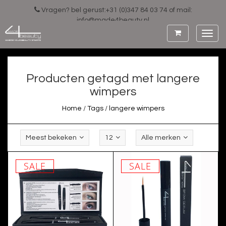
Vragen? bel gerust:+31 (0)347 84 03 74 of mail:
info@made4beauty.nl
Toggl
navig
Producten getagd met langere
wimpers
Home
/
Tags
/
langere wimpers
Meest bekeken
12
Alle merken
SALE
SALE