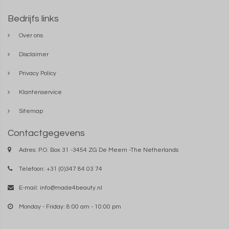
Bedrijfs links
Over ons
Disclaimer
Privacy Policy
Klantenservice
Sitemap
Contactgegevens
Adres: P.O. Box 31 -3454 ZG De Meern -The Netherlands
Telefoon: +31 (0)347 84 03 74
E-mail:
info@made4beauty.nl
Monday - Friday: 8:00 am - 10:00 pm