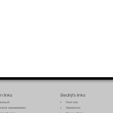
n links
Bedrijfs links
account
Over ons
mene voorwaarden
Disclaimer