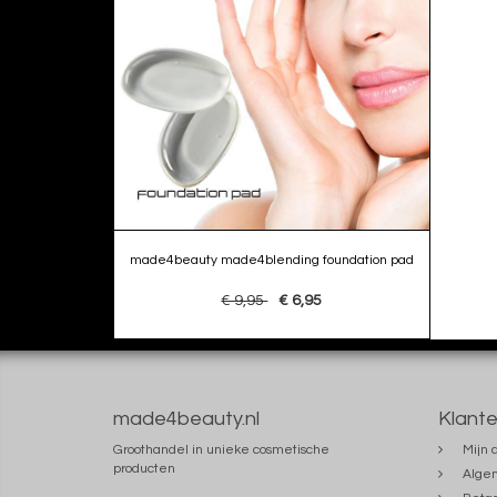
made4beauty made4blending foundation pad
€ 9,95
€ 6,95
made4beauty.nl
Klante
Groothandel in unieke cosmetische
Mijn 
producten
Alge