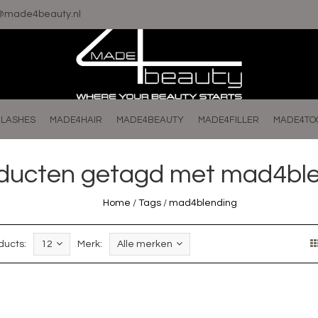
o@made4beauty.nl
LASHES
MADE4HAIR
MADE4BEAUTY
MADE4FILLER
MADE4TO
ducten getagd met mad4bl
Home
/
Tags
/
mad4blending
ducts:
12
Merk:
Alle merken