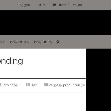
Inloggen
NL
0 item(s) - €0,00
OLS
MADE4EYES
MADE4LIPS
ending
Foto-tabel
Lijst
Vergelijk producten (0)