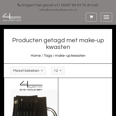
Vragen? bel gerust:+31 (0)347 84 03 74 of mail:
info@made4beauty.nl
Toggl
navig
Producten getagd met make-up
kwasten
Home
/
Tags
/
make-up kwasten
Meest bekeken
12