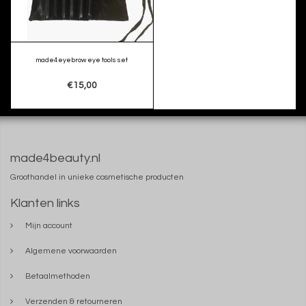
made4eyebrow eye tools set
€15,00
made4beauty.nl
Groothandel in unieke cosmetische producten
Klanten links
Mijn account
Algemene voorwaarden
Betaalmethoden
Verzenden & retourneren