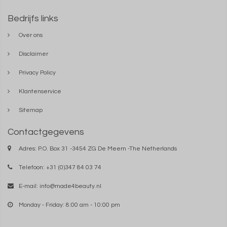
Bedrijfs links
Over ons
Disclaimer
Privacy Policy
Klantenservice
Sitemap
Contactgegevens
Adres: P.O. Box 31 -3454 ZG De Meern -The Netherlands
Telefoon: +31 (0)347 84 03 74
E-mail:
info@made4beauty.nl
Monday - Friday: 8:00 am - 10:00 pm