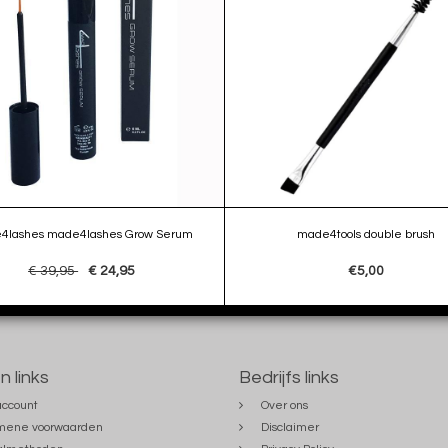
4lashes made4lashes Grow Serum
made4tools double brush
€ 39,95
€ 24,95
€5,00
n links
Bedrijfs links
account
Over ons
mene voorwaarden
Disclaimer