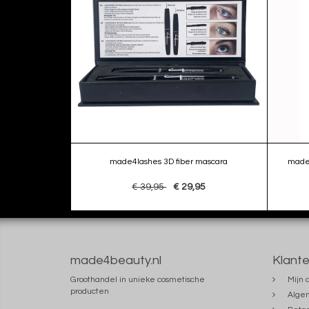
made4lashes 3D fiber mascara
made
€ 39,95
€ 29,95
made4beauty.nl
Klante
Groothandel in unieke cosmetische
Mijn 
producten
Alge