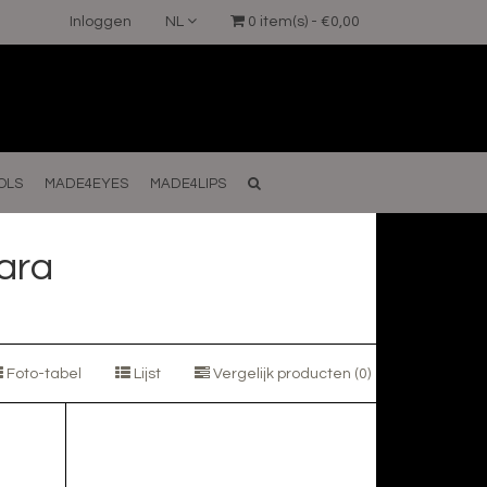
Inloggen
NL
0 item(s) - €0,00
OLS
MADE4EYES
MADE4LIPS
ara
Foto-tabel
Lijst
Vergelijk producten (0)