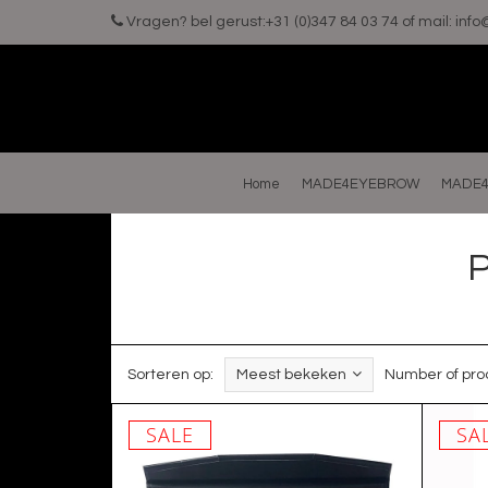
Vragen? bel gerust:+31 (0)347 84 03 74 of mail:
inf
Home
MADE4EYEBROW
MADE4
P
Sorteren op:
Meest bekeken
Number of pro
SALE
SA