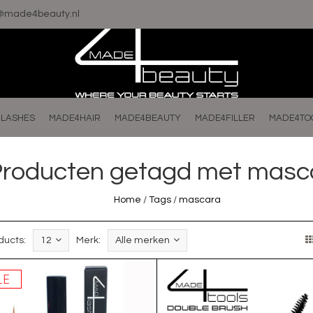
o@made4beauty.nl
LASHES
MADE4HAIR
MADE4BEAUTY
MADE4FILLER
MADE4TO
roducten getagd met masc
Home
/
Tags
/
mascara
ducts:
12
Merk:
Alle merken
LE