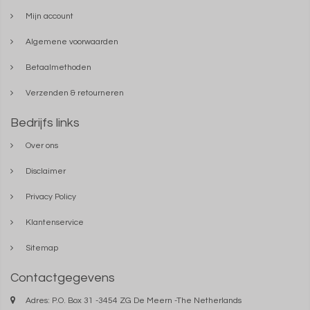
Mijn account
Algemene voorwaarden
Betaalmethoden
Verzenden & retourneren
Bedrijfs links
Over ons
Disclaimer
Privacy Policy
Klantenservice
Sitemap
Contactgegevens
Adres: P.O. Box 31 -3454 ZG De Meern -The Netherlands