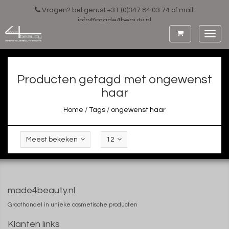
Vragen? bel gerust:+31 (0)347 84 03 74 of mail:
info@made4beauty.nl
Toggl
navig
Producten getagd met ongewenst
haar
Home
/
Tags
/
ongewenst haar
Meest bekeken
12
made4beauty.nl
Groothandel in unieke cosmetische producten
Klanten links