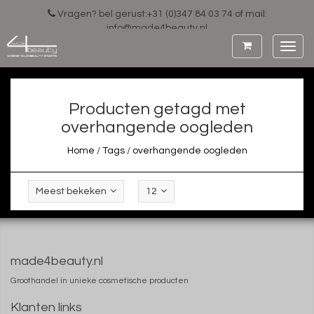
Vragen? bel gerust:+31 (0)347 84 03 74 of mail:
info@made4beauty.nl
Toggl
navig
Producten getagd met
overhangende oogleden
Home
/
Tags
/
overhangende oogleden
Meest bekeken
12
made4beauty.nl
Groothandel in unieke cosmetische producten
Klanten links