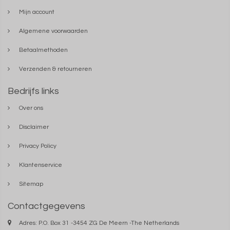
Mijn account
Algemene voorwaarden
Betaalmethoden
Verzenden & retourneren
Bedrijfs links
Over ons
Disclaimer
Privacy Policy
Klantenservice
Sitemap
Contactgegevens
Adres: P.O. Box 31 -3454 ZG De Meern -The Netherlands