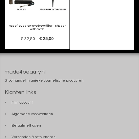
made4eyebrow eyebrow filler + shaper
with comb
€ 32,50
€ 25,00
made4beauty.nl
Groothandel in unieke cosmetische producten
Klanten links
Mijn account
Algemene voorwaarden
Betaalmethoden
Verzenden & retourneren