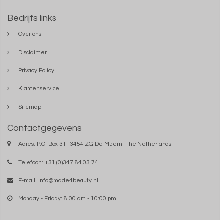
Bedrijfs links
Over ons
Disclaimer
Privacy Policy
Klantenservice
Sitemap
Contactgegevens
Adres: P.O. Box 31 -3454 ZG De Meern -The Netherlands
Telefoon: +31 (0)347 84 03 74
E-mail:
info@made4beauty.nl
Monday - Friday: 8:00 am - 10:00 pm