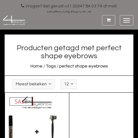
Vragen? bel gerust:+31 (0)347 84 03 74 of mail:
info@made4beauty.nl
Toggl
navig
Producten getagd met perfect
shape eyebrows
Home
/
Tags
/
perfect shape eyebrows
Meest bekeken
12
SALE