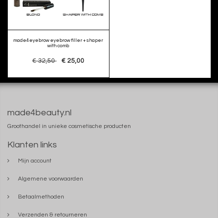
made4eyebrow eyebrow filler + shaper
with comb
€ 32,50
€ 25,00
made4beauty.nl
Groothandel in unieke cosmetische producten
Klanten links
Mijn account
Algemene voorwaarden
Betaalmethoden
Verzenden & retourneren