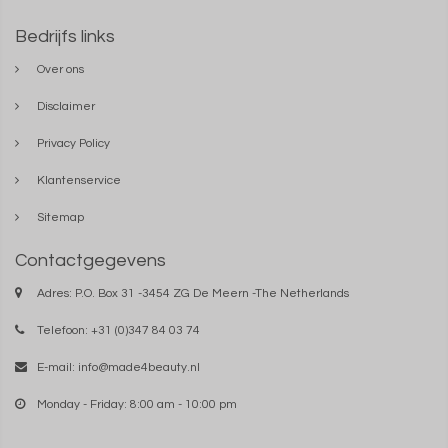
Bedrijfs links
Over ons
Disclaimer
Privacy Policy
Klantenservice
Sitemap
Contactgegevens
Adres: P.O. Box 31 -3454 ZG De Meern -The Netherlands
Telefoon: +31 (0)347 84 03 74
E-mail:
info@made4beauty.nl
Monday - Friday: 8:00 am - 10:00 pm