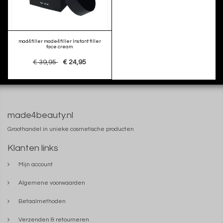
mad4filler made4filler Instant filler
face cream
€ 39,95
€ 24,95
made4beauty.nl
Groothandel in unieke cosmetische producten
Klanten links
Mijn account
Algemene voorwaarden
Betaalmethoden
Verzenden & retourneren