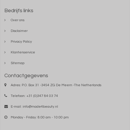
Bedrijfs links
Over ons
Disclaimer
Privacy Policy
Klantenservice
Sitemap
Contactgegevens
Adres: P.O. Box 31 -3454 ZG De Meern -The Netherlands
Telefoon: +31 (0)347 84 03 74
E-mail:
info@made4beauty.nl
Monday - Friday: 8:00 am - 10:00 pm