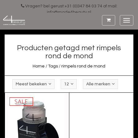
Vragen? bel gerust:+31 (0)347 84 03 74 of mail:
info@made4beauty.nl
Toggl
navig
Producten getagd met rimpels
rond de mond
Home
/
Tags
/
rimpels rond de mond
Meest bekeken
12
Alle merken
SALE