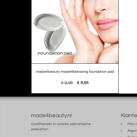
made4beauty made4blending foundation pad
€ 9,95
€ 6,95
made4beauty.nl
Klante
Groothandel in unieke cosmetische
Mijn 
producten
Alge