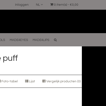
Inloggen
NL
0 item(s) - €0,00
OLS
MADE4EYES
MADE4LIPS
 puff
Foto-tabel
Lijst
Vergelijk producten (0)