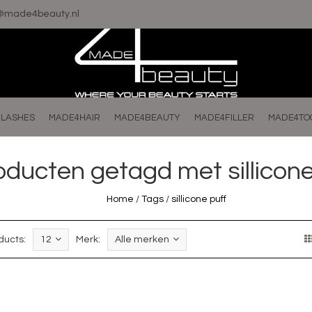
o@made4beauty.nl
LASHES
MADE4HAIR
MADE4BEAUTY
MADE4FILLER
MADE4TO
oducten getagd met sillicone
Home
/
Tags
/
sillicone puff
ducts:
12
Merk:
Alle merken