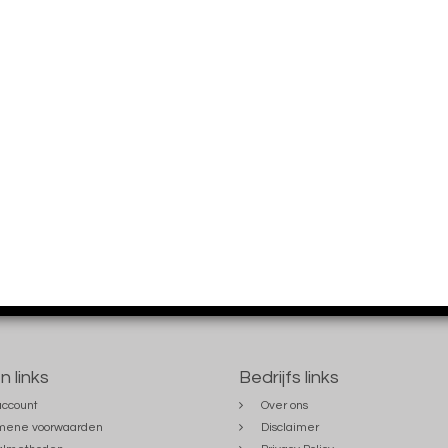
n links
Bedrijfs links
account
Over ons
mene voorwaarden
Disclaimer