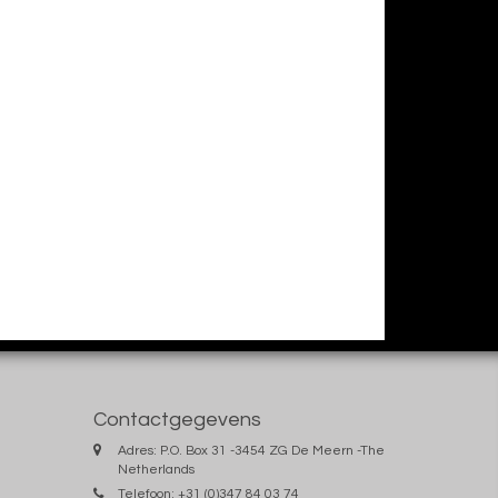
Contactgegevens
Adres: P.O. Box 31 -3454 ZG De Meern -The
Netherlands
Telefoon: +31 (0)347 84 03 74