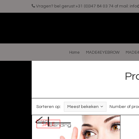
Vragen? bel gerust:+31 (0)347 84 03 74 of mail:
inf
Home
MADE4EYEBROW
MADE4
Pr
Sorteren op:
Meest bekeken
Number of pro
SALE