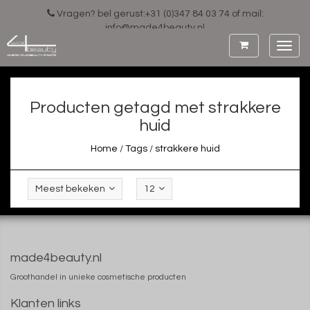
Vragen? bel gerust:+31 (0)347 84 03 74 of mail:
info@made4beauty.nl
Toggl
navig
Producten getagd met strakkere
huid
Home
/
Tags
/
strakkere huid
Meest bekeken
12
made4beauty.nl
Groothandel in unieke cosmetische producten
Klanten links