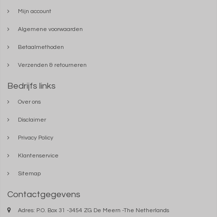
Mijn account
Algemene voorwaarden
Betaalmethoden
Verzenden & retourneren
Bedrijfs links
Over ons
Disclaimer
Privacy Policy
Klantenservice
Sitemap
Contactgegevens
Adres: P.O. Box 31 -3454 ZG De Meern -The Netherlands