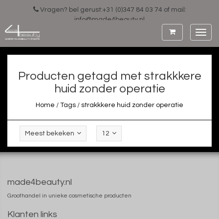
Vragen? bel gerust:+31 (0)347 84 03 74 of mail:
info@made4beauty.nl
Toggl
navig
Producten getagd met strakkkere
huid zonder operatie
Home
/
Tags
/
strakkkere huid zonder operatie
Meest bekeken
12
made4beauty.nl
Groothandel in unieke cosmetische producten
Klanten links