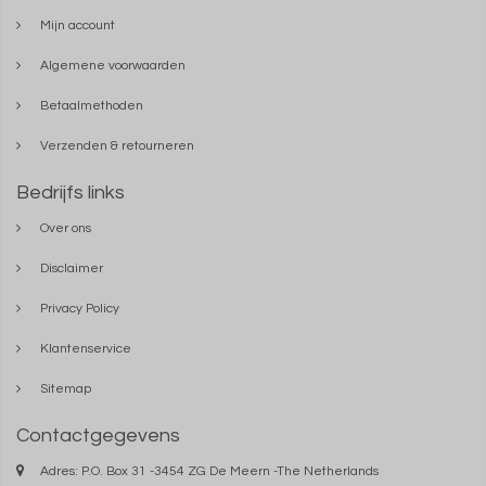
Mijn account
Algemene voorwaarden
Betaalmethoden
Verzenden & retourneren
Bedrijfs links
Over ons
Disclaimer
Privacy Policy
Klantenservice
Sitemap
Contactgegevens
Adres: P.O. Box 31 -3454 ZG De Meern -The Netherlands