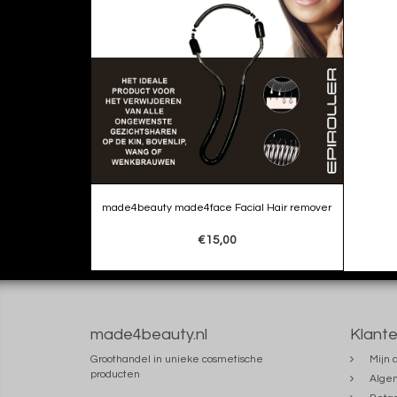
made4beauty made4face Facial Hair remover
€15,00
made4beauty.nl
Klante
Groothandel in unieke cosmetische
Mijn 
producten
Alge