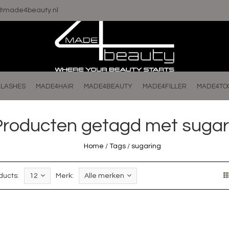
o@made4beauty.nl
LASHES
MADE4HAIR
MADE4BEAUTY
MADE4FILLER
MADE4TO
Producten getagd met sugar
Home
/
Tags
/
sugaring
ducts:
12
Merk:
Alle merken