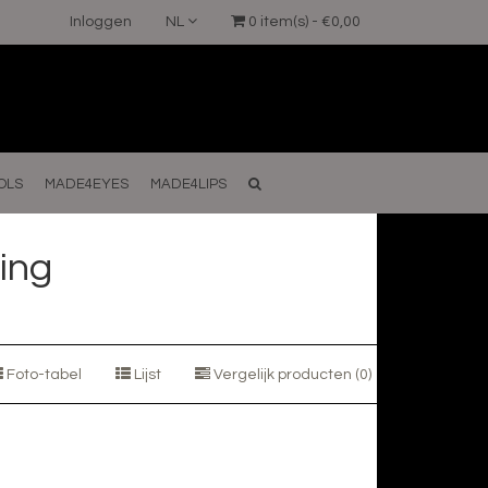
Inloggen
NL
0 item(s) - €0,00
OLS
MADE4EYES
MADE4LIPS
ing
Foto-tabel
Lijst
Vergelijk producten (0)