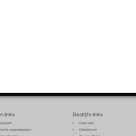
n links
Bedrijfs links
account
Over ons
mene voorwaarden
Disclaimer