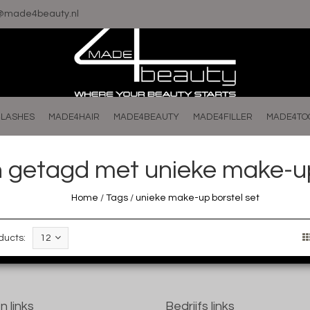
o@made4beauty.nl
LASHES
MADE4HAIR
MADE4BEAUTY
MADE4FILLER
MADE4TO
 getagd met unieke make-up
Home
/
Tags
/
unieke make-up borstel set
ducts:
12
n links
Bedrijfs links