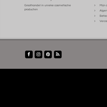
Groothandel in unieke cosmetische
Mijn 
producten
Alge
Beta
Verze