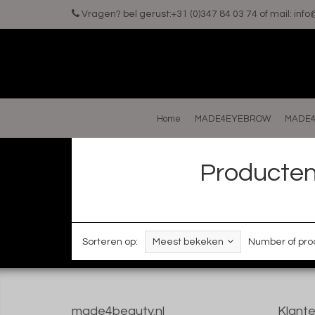
Vragen? bel gerust:+31 (0)347 84 03 74 of mail:
inf
Home
MADE4EYEBROW
MADE4
Producten
Sorteren op:
Meest bekeken
Number of pro
made4beauty.nl
Klante