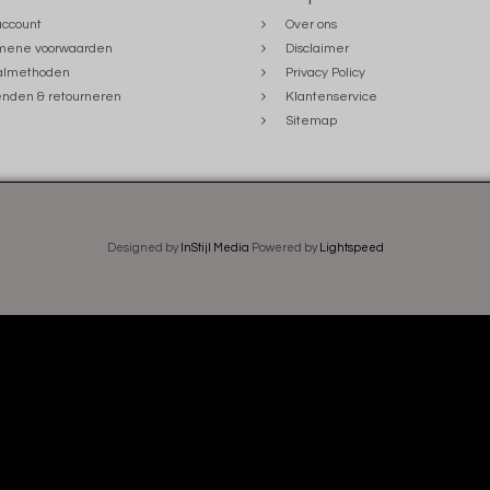
account
Over ons
mene voorwaarden
Disclaimer
almethoden
Privacy Policy
nden & retourneren
Klantenservice
Sitemap
Designed by
InStijl Media
Powered by
Lightspeed