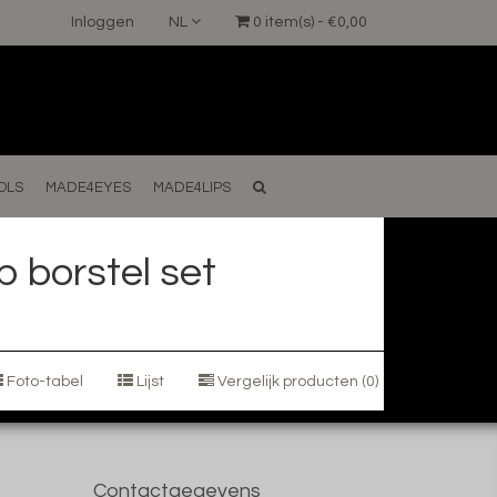
Inloggen
NL
0 item(s) - €0,00
OLS
MADE4EYES
MADE4LIPS
 borstel set
Foto-tabel
Lijst
Vergelijk producten (0)
Contactgegevens