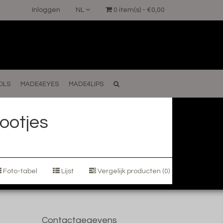
Inloggen
NL
0 item(s) - €0,00
OLS
MADE4EYES
MADE4LIPS
ootjes
Foto-tabel
Lijst
Vergelijk producten (0)
Contactgegevens