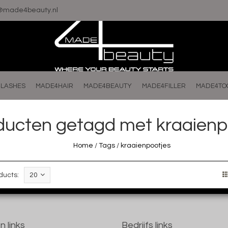
o@made4beauty.nl
LASHES
MADE4HAIR
MADE4BEAUTY
MADE4FILLER
MADE4TO
ducten getagd met kraaienp
Home
/
Tags
/
kraaienpootjes
ducts:
20
n links
Bedrijfs links