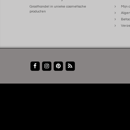
Groothandel in unieke cosmetische
Mijn 
producten
Alge
Beta
Verze