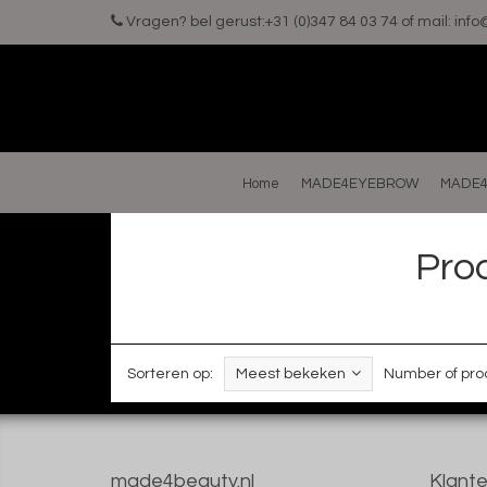
Vragen? bel gerust:+31 (0)347 84 03 74 of mail:
inf
Home
MADE4EYEBROW
MADE4
Pro
Sorteren op:
Meest bekeken
Number of pro
made4beauty.nl
Klante