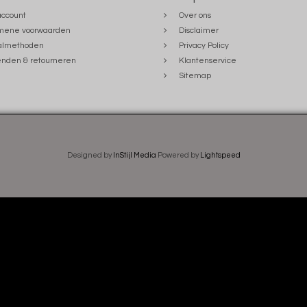
account
Over ons
mene voorwaarden
Disclaimer
almethoden
Privacy Policy
nden & retourneren
Klantenservice
Sitemap
Designed by
InStijl Media
Powered by
Lightspeed