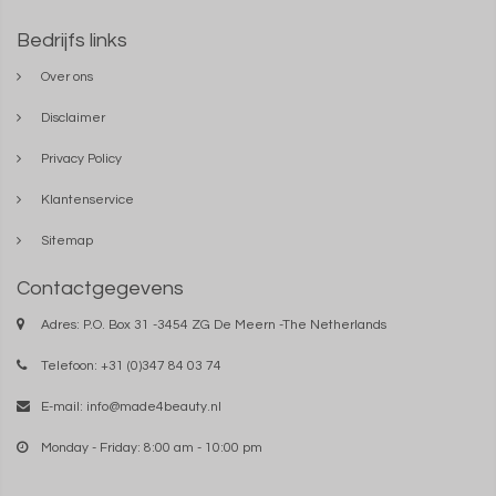
Bedrijfs links
Over ons
Disclaimer
Privacy Policy
Klantenservice
Sitemap
Contactgegevens
Adres: P.O. Box 31 -3454 ZG De Meern -The Netherlands
Telefoon: +31 (0)347 84 03 74
E-mail:
info@made4beauty.nl
Monday - Friday: 8:00 am - 10:00 pm