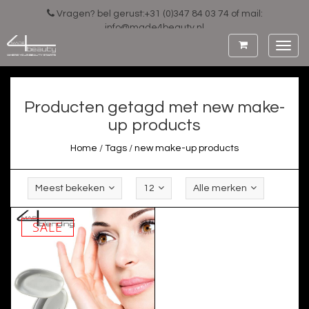
Vragen? bel gerust:+31 (0)347 84 03 74 of mail:
info@made4beauty.nl
Toggl
navig
Producten getagd met new make-
up products
Home
/
Tags
/
new make-up products
Meest bekeken
12
Alle merken
SALE