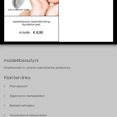
made4beauty made4blending
foundation pad
€ 9,95
€ 6,95
made4beauty.nl
Groothandel in unieke cosmetische producten
Klanten links
Mijn account
Algemene voorwaarden
Betaalmethoden
Verzenden & retourneren