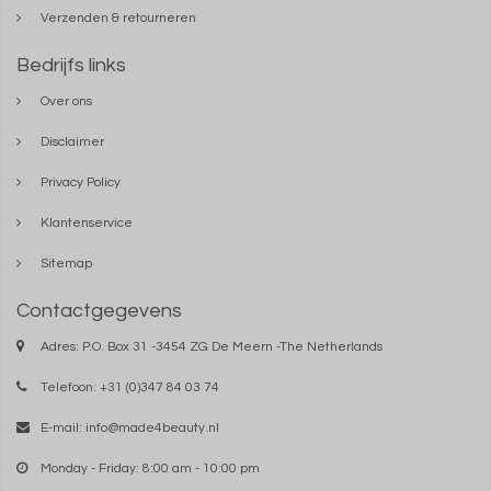
Verzenden & retourneren
Bedrijfs links
Over ons
Disclaimer
Privacy Policy
Klantenservice
Sitemap
Contactgegevens
Adres: P.O. Box 31 -3454 ZG De Meern -The Netherlands
Telefoon: +31 (0)347 84 03 74
E-mail:
info@made4beauty.nl
Monday - Friday: 8:00 am - 10:00 pm