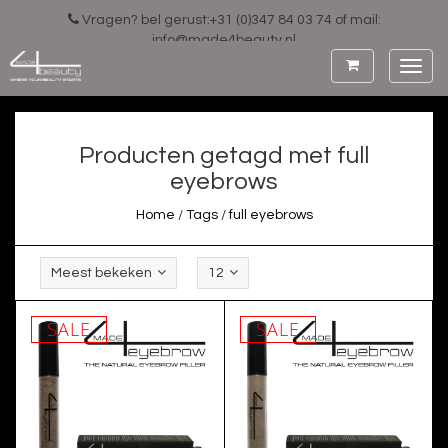
Vragen? bel gerust:+31 (0)347 84 03 74 of mail:
info@made4beauty.nl
Toggl
navig
Producten getagd met full
eyebrows
Home
/
Tags
/
full eyebrows
Meest bekeken
12
SALE
SALE