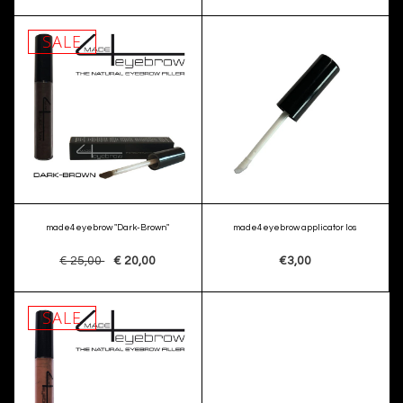
SALE
made4eyebrow "Dark-Brown"
made4eyebrow applicator los
€ 25,00
€ 20,00
€3,00
SALE