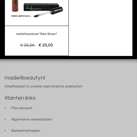
made4eyebrow "Red-Brown"
€ 25,00
€ 20,00
made4beauty.nl
Groothandel in unieke cosmetische producten
Klanten links
Mijn account
Algemene voorwaarden
Betaalmethoden