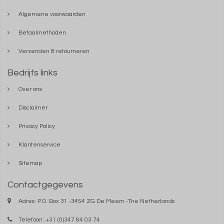
Algemene voorwaarden
Betaalmethoden
Verzenden & retourneren
Bedrijfs links
Over ons
Disclaimer
Privacy Policy
Klantenservice
Sitemap
Contactgegevens
Adres: P.O. Box 31 -3454 ZG De Meern -The Netherlands
Telefoon: +31 (0)347 84 03 74