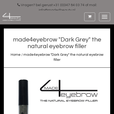
Vragen? bel gerust:+31 (0)347 84 03 74 of mail:
info@made4beauty.nl
Toggl
navig
made4eyebrow "Dark Grey" the
natural eyebrow filler
Home
/
made4eyebrow "Dark Grey" the natural eyebrow
filler