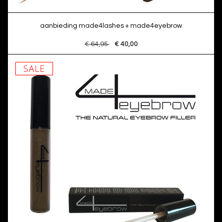
aanbieding made4lashes + made4eyebrow
€ 64,95
€ 40,00
SALE