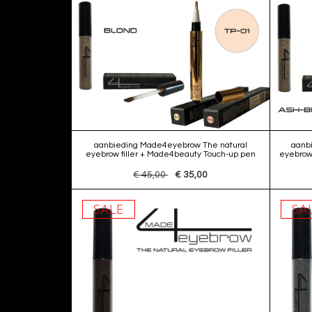
aanbieding Made4eyebrow The natural
aanb
eyebrow filler + Made4beauty Touch-up pen
eyebrow 
€ 45,00
€ 35,00
SALE
SA