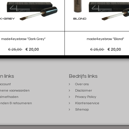
made4eyebrow "Dark Grey"
made4eyebrow "Blond"
€ 25,00
€ 20,00
€ 25,00
€ 20,00
n links
Bedrijfs links
account
Over ons
mene voorwaarden
Disclaimer
almethoden
Privacy Policy
nden & retourneren
Klantenservice
Sitemap