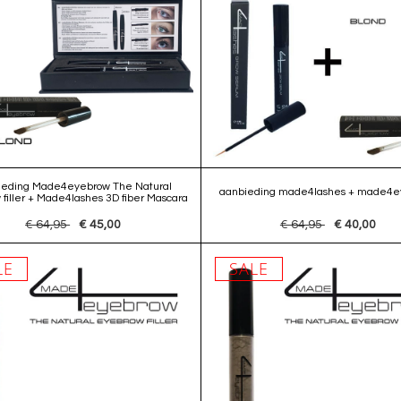
ieding Made4eyebrow The Natural
aanbieding made4lashes + made4e
filler + Made4lashes 3D fiber Mascara
€ 64,95
€ 45,00
€ 64,95
€ 40,00
LE
SALE