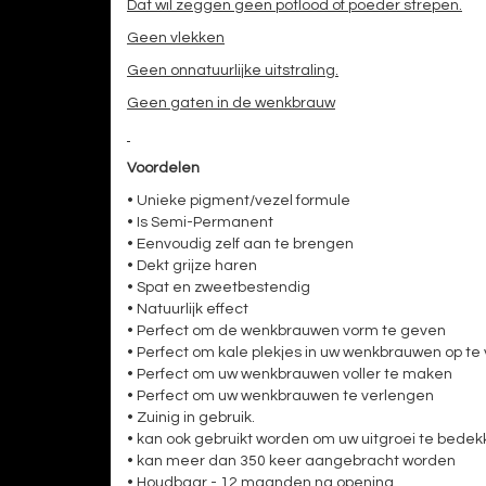
Dat wil zeggen geen potlood of poeder strepen.
Geen vlekken
Geen onnatuurlijke uitstraling.
Geen gaten in de wenkbrauw
Voordelen
• Unieke pigment/vezel formule
• Is Semi-Permanent
• Eenvoudig zelf aan te brengen
• Dekt grijze haren
• Spat en zweetbestendig
• Natuurlijk effect
• Perfect om de wenkbrauwen vorm te geven
• Perfect om kale plekjes in uw wenkbrauwen op te 
• Perfect om uw wenkbrauwen voller te maken
• Perfect om uw wenkbrauwen te verlengen
• Zuinig in gebruik.
• kan ook gebruikt worden om uw uitgroei te bede
• kan meer dan 350 keer aangebracht worden
• Houdbaar - 12 maanden na opening