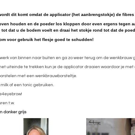
rdt dit komt omdat de applicator (
het aanbrengstokje) de fibre
boven houden en de poeder los kloppen door even ergens tegen aa
je tot dat u de bodem voelt en draai het stokje rond tot dat de poe
om voor gebruik het flesje goed te schudden!
erk van binnen naar buiten en ga zo weer terug om de wenkbrauw go
et uiteinde te trekken kun je de applicator draaien waardoor je met
borstelen met een wenkbrauwborsteltje.
ilk of een tonic gebruiken.
de4eyebrow!
ren t.w.
n donker grijs