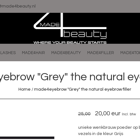
o@made4beauty.nl
LASHES
MADE4HAIR
MADE4BEAUTY
MADE4FILLER
MADE4TO
brow "Grey" the natural eye
Home
/
made4eyebrow "Grey" the natural eyebrow filler
20,00 eur
25,00
Incl. btw
unieke wenkbrauw poeder op 
vezels in de kleur Grijs