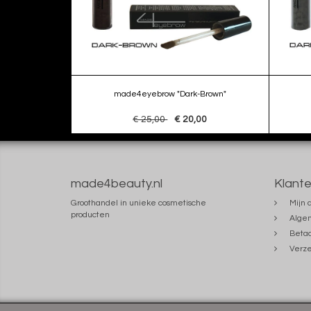
made4eyebrow "Dark-Brown"
€ 25,00
€ 20,00
made4beauty.nl
Klante
Groothandel in unieke cosmetische
Mijn 
producten
Alge
Beta
Verze