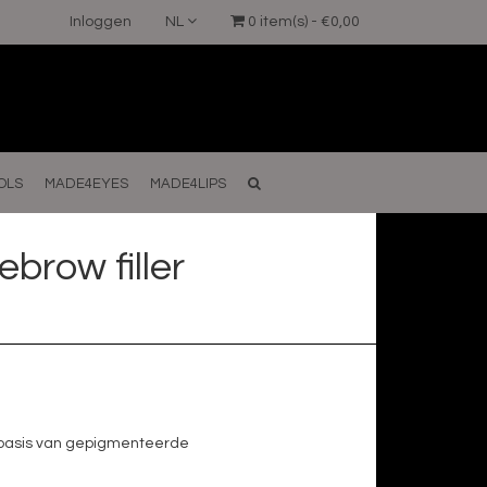
Inloggen
NL
0 item(s) - €0,00
OLS
MADE4EYES
MADE4LIPS
brow filler
basis van gepigmenteerde