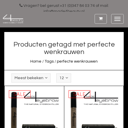
Vragen? bel gerust:+31 (0)347 84 03 74 of mail:
info@made4beauty.nl
Toggl
navig
Producten getagd met perfecte
wenkrauwen
Home
/
Tags
/
perfecte wenkrauwen
Meest bekeken
12
SALE
SALE