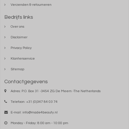
Verzenden & retourneren
Bedrijfs links
Over ons
Disclaimer
Privacy Policy
Klantenservice
Sitemap
Contactgegevens
Adres: P.O. Box 31 -3454 ZG De Meern -The Netherlands
Telefoon: +31 (0)347 84 03 74
E-mail:
info@made4beauty.nl
Monday - Friday: 8:00 am - 10:00 pm