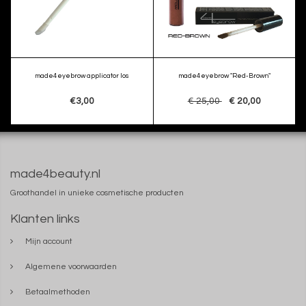
made4eyebrow applicator los
made4eyebrow "Red-Brown"
€3,00
€ 25,00
€ 20,00
made4beauty.nl
Groothandel in unieke cosmetische producten
Klanten links
Mijn account
Algemene voorwaarden
Betaalmethoden