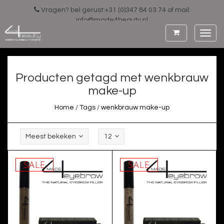
Vragen? bel gerust:+31 (0)347 84 03 74 of mail:
info@made4beauty.nl
Toggl
navig
Producten getagd met wenkbrauw
make-up
Home
/
Tags
/
wenkbrauw make-up
Meest bekeken
12
SALE
SALE