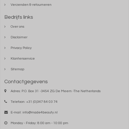
Verzenden & retourneren
Bedrijfs links
Over ons
Disclaimer
Privacy Policy
Klantenservice
Sitemap
Contactgegevens
Adres: P.O. Box 31 -3454 ZG De Meern -The Netherlands
Telefoon: +31 (0)347 84 03 74
E-mail:
info@made4beauty.nl
Monday - Friday: 8:00 am - 10:00 pm