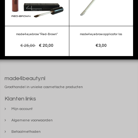
made4eyebrow "Red-Brown"
made4eyebrow applicator los
€ 25,00
€ 20,00
€3,00
made4beauty.nl
Groothandel in unieke cosmetische producten
Klanten links
Mijn account
Algemene voorwaarden
Betaalmethoden