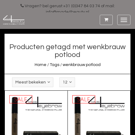
Vragen? bel gerust:+31 (0)347 84 03 74 of mail:
info@made4beauty.nl
Toggl
navig
Producten getagd met wenkbrauw
potlood
Home
/
Tags
/
wenkbrauw potlood
Meest bekeken
12
SALE
SALE