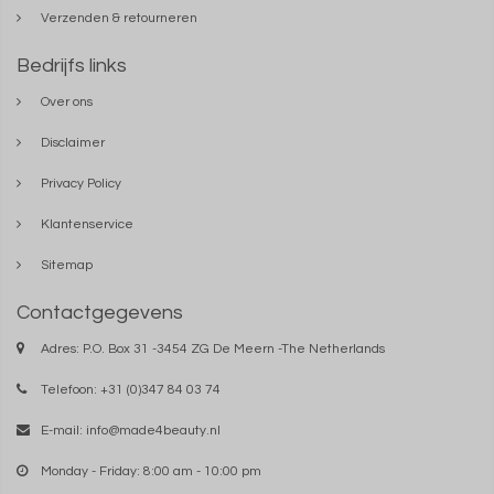
Verzenden & retourneren
Bedrijfs links
Over ons
Disclaimer
Privacy Policy
Klantenservice
Sitemap
Contactgegevens
Adres: P.O. Box 31 -3454 ZG De Meern -The Netherlands
Telefoon: +31 (0)347 84 03 74
E-mail:
info@made4beauty.nl
Monday - Friday: 8:00 am - 10:00 pm