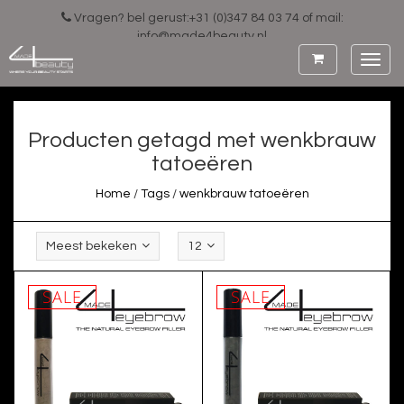
Vragen? bel gerust:+31 (0)347 84 03 74 of mail:
info@made4beauty.nl
Toggl
navig
Producten getagd met wenkbrauw
tatoeëren
Home
/
Tags
/
wenkbrauw tatoeëren
Meest bekeken
12
SALE
SALE