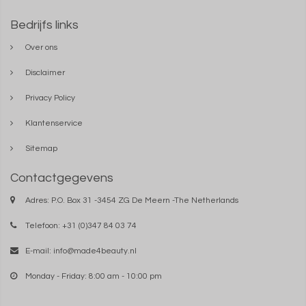
Bedrijfs links
Over ons
Disclaimer
Privacy Policy
Klantenservice
Sitemap
Contactgegevens
Adres: P.O. Box 31 -3454 ZG De Meern -The Netherlands
Telefoon: +31 (0)347 84 03 74
E-mail:
info@made4beauty.nl
Monday - Friday: 8:00 am - 10:00 pm