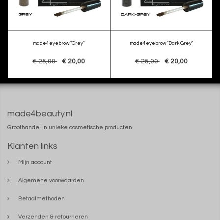
made4eyebrow "Grey"
made4eyebrow "Dark Grey"
€ 25,00
€ 20,00
€ 25,00
€ 20,00
made4beauty.nl
Groothandel in unieke cosmetische producten
Klanten links
Mijn account
Algemene voorwaarden
Betaalmethoden
Verzenden & retourneren